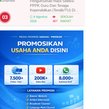
Pengumuman Hasil Seleksi
PPPK Guru Dan Tenaga
Kependidikan (Tendik/TU) Di
Sekolah Rakyat Tahun 2026
03
6 Agustus
SEKOLAH
Lingkungan Kementerian Sosial
2026
407
RAKYAT
RI, Ini Daftar Nama Peserta
Yang Lolos!