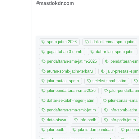
#mastiokdr.com
spmb-jatim-2026
tidak-diterima-spmb-jatim
gagal-tahap-3-spmb
daftar-lagi-spmb-jatim
pendaftaran-sma-jatim-2026
pendaftaran-smk
aturan-spmb-jatim-terbaru
jalur-prestasi-spm
jalur-mutasi-spmb
seleksi-spmb-jatim
jalur-pendaftaran-sma-2026
jalur-pendaftara
daftar-sekolah-negeri-jatim
jalur-zonasi-sma
pendaftaran-sma-smk-jatim
info-spmb-jatim
data-siswa
info-ppdb
info-ppdb-jatim
jalur-ppdb
juknis-dan-panduan
peneri