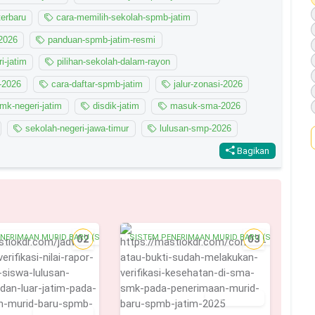
erbaru
cara-memilih-sekolah-spmb-jatim
-2026
panduan-spmb-jatim-resmi
-jatim
pilihan-sekolah-dalam-rayon
-2026
cara-daftar-spmb-jatim
jalur-zonasi-2026
mk-negeri-jatim
disdik-jatim
masuk-sma-2026
sekolah-negeri-jawa-timur
lulusan-smp-2026
Bagikan
ENERIMAAN MURID BARU (SPMB)
02
SISTEM PENERIMAAN MURID BARU (SPMB)
03
9 Juni 2025
22 Mei 2025