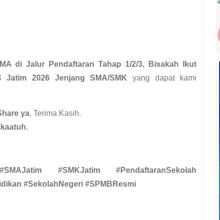
A di Jalur Pendaftaran Tahap 1/2/3, Bisakah Ikut
MB Jatim 2026 Jenjang SMA/SMK
yang dapat kami
Share ya
, Terima Kasih.
kaatuh.
SMAJatim #SMKJatim #PendaftaranSekolah
idikan #SekolahNegeri #SPMBResmi