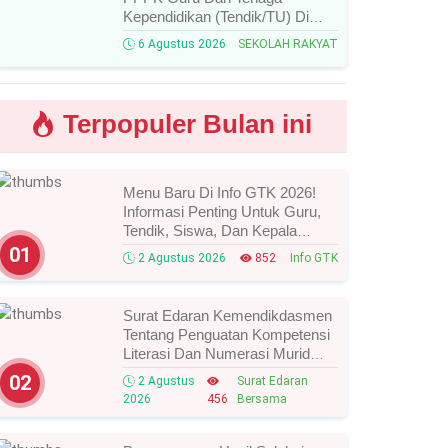
Kependidikan (Tendik/TU) Di
Sekolah Rakyat Tahun 2026
6 Agustus 2026
SEKOLAH RAKYAT
Lingkungan Kementerian Sosial
RI, Ini Daftar Nama Peserta
Yang Lolos!
Terpopuler Bulan ini
Menu Baru Di Info GTK 2026!
Informasi Penting Untuk Guru,
Tendik, Siswa, Dan Kepala
Sekolah, Segera Cek Ini Batas
01
2 Agustus 2026
852
Info GTK
Waktunya!
Surat Edaran Kemendikdasmen
Tentang Penguatan Kompetensi
Literasi Dan Numerasi Murid
Tahun 2026, Ini Strategi Dan
02
2 Agustus
Surat Edaran
Alurnya
2026
456
Bersama