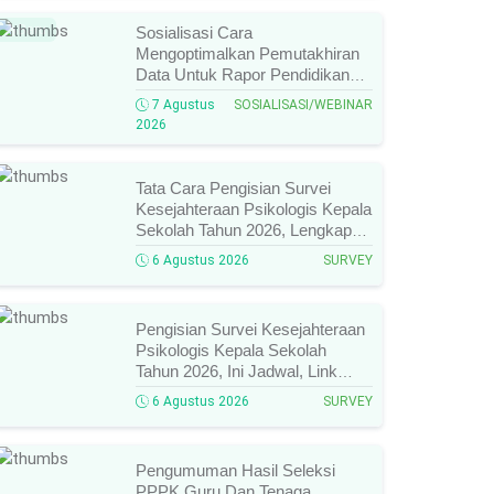
Baru
Sosialisasi Cara
Mengoptimalkan Pemutakhiran
Data Untuk Rapor Pendidikan
Tahun 2026, Ini Jadwal, Materi,
7 Agustus
SOSIALISASI/WEBINAR
Narasumber, Dan Link
2026
Mengikutinya!
Tata Cara Pengisian Survei
Kesejahteraan Psikologis Kepala
Sekolah Tahun 2026, Lengkap
Link Resmi, Jadwal, Panduan,
6 Agustus 2026
SURVEY
Dan Hal Yang Wajib
Diperhatikan!
Pengisian Survei Kesejahteraan
Psikologis Kepala Sekolah
Tahun 2026, Ini Jadwal, Link
Resmi, Cara Pengisian, Dan
6 Agustus 2026
SURVEY
Ketentuan Lengkapnya!
Pengumuman Hasil Seleksi
PPPK Guru Dan Tenaga