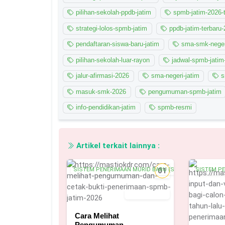
pilihan-sekolah-ppdb-jatim
spmb-jatim-2026-t
strategi-lolos-spmb-jatim
ppdb-jatim-terbaru
pendaftaran-siswa-baru-jatim
sma-smk-negeri
pilihan-sekolah-luar-rayon
jadwal-spmb-jatim
jalur-afirmasi-2026
sma-negeri-jatim
s
masuk-smk-2026
pengumuman-spmb-jatim
info-pendidikan-jatim
spmb-resmi
Artikel terkait lainnya :
SISTEM PENERIMAAN MURID BARU (SPMB)
01
SISTEM P
11 Juni 2026
Cara Melihat
Pengumuman