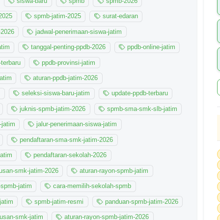
siswa-baru
spmb
spmb-2026
2025
spmb-jatim-2025
surat-edaran
-2026
jadwal-penerimaan-siswa-jatim
atim
tanggal-penting-ppdb-2026
ppdb-online-jatim
-terbaru
ppdb-provinsi-jatim
jatim
aturan-ppdb-jatim-2026
m
seleksi-siswa-baru-jatim
update-ppdb-terbaru
juknis-spmb-jatim-2026
spmb-sma-smk-slb-jatim
jatim
jalur-penerimaan-siswa-jatim
pendaftaran-sma-smk-jatim-2026
jatim
pendaftaran-sekolah-2026
rusan-smk-jatim-2026
aturan-rayon-spmb-jatim
-spmb-jatim
cara-memilih-sekolah-spmb
jatim
spmb-jatim-resmi
panduan-spmb-jatim-2026
rusan-smk-jatim
aturan-rayon-spmb-jatim-2026