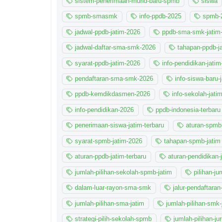
sistem-penerimaan-murid-baru-spmb
siswa
spmb-smasmk
info-ppdb-2025
spmb-
jadwal-ppdb-jatim-2026
ppdb-sma-smk-jatim
jadwal-daftar-sma-smk-2026
tahapan-ppdb-j
syarat-ppdb-jatim-2026
info-pendidikan-jatim
pendaftaran-sma-smk-2026
info-siswa-baru-
ppdb-kemdikdasmen-2026
info-sekolah-jati
info-pendidikan-2026
ppdb-indonesia-terbaru
penerimaan-siswa-jatim-terbaru
aturan-spmb-
syarat-spmb-jatim-2026
tahapan-spmb-jatim
aturan-ppdb-jatim-terbaru
aturan-pendidikan-
jumlah-pilihan-sekolah-spmb-jatim
pilihan-ju
dalam-luar-rayon-sma-smk
jalur-pendaftaran
jumlah-pilihan-sma-jatim
jumlah-pilihan-smk-
strategi-pilih-sekolah-spmb
jumlah-pilihan-ju