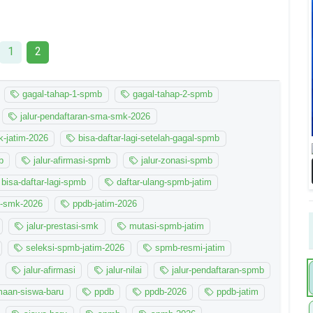
1
2
gagal-tahap-1-spmb
gagal-tahap-2-spmb
jalur-pendaftaran-sma-smk-2026
-jatim-2026
bisa-daftar-lagi-setelah-gagal-spmb
b
jalur-afirmasi-spmb
jalur-zonasi-spmb
bisa-daftar-lagi-spmb
daftar-ulang-spmb-jatim
n-smk-2026
ppdb-jatim-2026
jalur-prestasi-smk
mutasi-spmb-jatim
seleksi-spmb-jatim-2026
spmb-resmi-jatim
jalur-afirmasi
jalur-nilai
jalur-pendaftaran-spmb
maan-siswa-baru
ppdb
ppdb-2026
ppdb-jatim