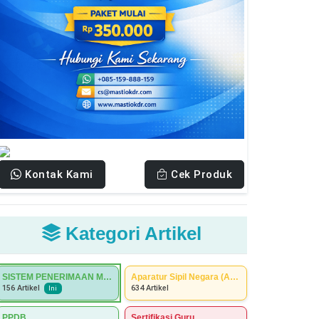
Kontak Kami
Cek Produk
Kategori Artikel
SISTEM PENERIMAAN MURID BARU (SPMB)
Aparatur Sipil Negara (ASN)
634 Artikel
156 Artikel
Ini
PPDB
Sertifikasi Guru