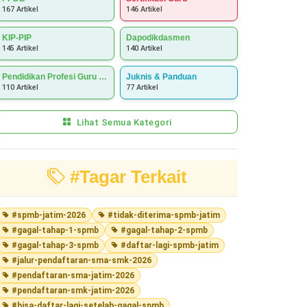
167 Artikel
146 Artikel
KIP-PIP
Dapodikdasmen
145 Artikel
140 Artikel
Pendidikan Profesi Guru (PPG)
Juknis & Panduan
110 Artikel
77 Artikel
Lihat Semua Kategori
#Tagar Terkait
#spmb-jatim-2026
#tidak-diterima-spmb-jatim
#gagal-tahap-1-spmb
#gagal-tahap-2-spmb
#gagal-tahap-3-spmb
#daftar-lagi-spmb-jatim
#jalur-pendaftaran-sma-smk-2026
#pendaftaran-sma-jatim-2026
#pendaftaran-smk-jatim-2026
#bisa-daftar-lagi-setelah-gagal-spmb